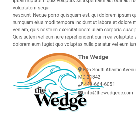
ipsam luptatem quia voluptas sit aspernatur aut odit aut f
voluptatem sequi
nesciunt. Neque porro quisquam est, qui dolorem ipsum quia
numquam eius modi tempora incidunt ut labore et dolore 
veniam, quis nostrum exercitationem ullam corporis suscip
Quis autem vel eum iure reprehenderit qui in ea voluptate v
dolorem eum fugiat quo voluptas nulla pariatur vel eum iur
The Wedge
806 South Atlantic Avenu
MD 21842
443-664-6051
info@thewedgeoc.com