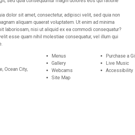
ugit, sed quia consequuntur magni dolores eos qui ratione
 dolor sit amet, consectetur, adipisci velit, sed quia non
magnam aliquam quaerat voluptatem. Ut enim ad minima
it laboriosam, nisi ut aliquid ex ea commodi consequatur?
elit esse quam nihil molestiae consequatur, vel illum qui
e.
Menus
Purchase a Gi
Gallery
Live Music
e, Ocean City,
Webcams
Accessibility
Site Map