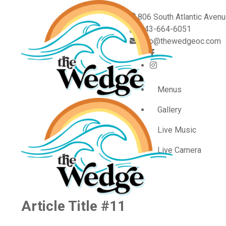
806 South Atlantic Aven
443-664-6051
info@thewedgeoc.com
Menus
Gallery
Live Music
Live Camera
Article Title #11